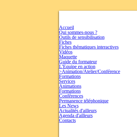
Accueil
Qui sommes-nous ?
Outils de sensibilisation
Fiches
Fiches thématiques interactives
Vidéos
Maquette
Guide du formateur
L'Equipe en action
>Animation/Atelier/Conférence
Formations
Services
Animations
Formations
Conférences
Permanence téléphonique
Les News
Actualités d'ailleurs
Agenda d'ailleurs
Contacts