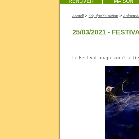
RENOVER
MAISON
>
>
Accueil
L’équipe En Action
Animation
25/03/2021 - FEST
Le Festival Imagésanté se ti