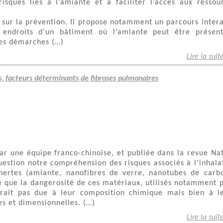
risques liés à l’amiante et à faciliter l’accès aux ressou
 sur la prévention. Il propose notamment un parcours intera
s endroits d’un bâtiment où l’amiante peut être présen
 les démarches (…)
Lire la suit
s, facteurs déterminants de fibroses pulmonaires
r une équipe franco-chinoise, et publiée dans la revue Na
estion notre compréhension des risques associés à l’inhala
nertes (amiante, nanofibres de verre, nanotubes de carb
e que la dangerosité de ces matériaux, utilisés notamment 
serait pas due à leur composition chimique mais bien à l
s et dimensionnelles. (…)
Lire la suit