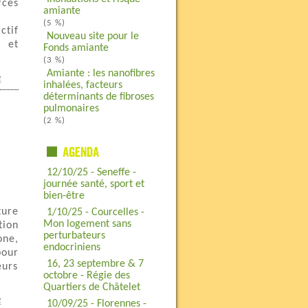
rces
amiante
(5 %)
ctif
Nouveau site pour le
t et
Fonds amiante
(3 %)
Amiante : les nanofibres
e
inhalées, facteurs
déterminants de fibroses
pulmonaires
(2 %)
12/10/25 - Seneffe -
journée santé, sport et
bien-être
ture
1/10/25 - Courcelles -
Mon logement sans
tion
perturbateurs
one,
endocriniens
pour
16, 23 septembre & 7
eurs
octobre - Régie des
Quartiers de Châtelet
e
10/09/25 - Florennes -