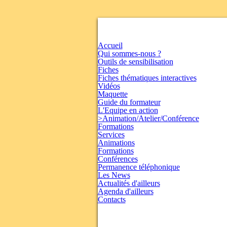
Accueil
Qui sommes-nous ?
Outils de sensibilisation
Fiches
Fiches thématiques interactives
Vidéos
Maquette
Guide du formateur
L'Equipe en action
>Animation/Atelier/Conférence
Formations
Services
Animations
Formations
Conférences
Permanence téléphonique
Les News
Actualités d'ailleurs
Agenda d'ailleurs
Contacts