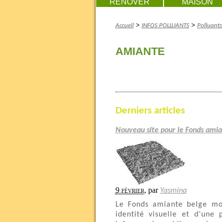
RENOVER
MAISON
>
>
Accueil
INFOS POLLUANTS
Polluants
AMIANTE
Derniers articles
Nouveau site pour le Fonds ami
9 février
,
par
Yasmina
Le Fonds amiante belge mo
identité visuelle et d’une