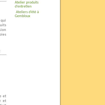
Atelier produits
d’entretien
Ateliers d’été à
Gembloux
 qui
uits
sion
oies
e
e et
é et