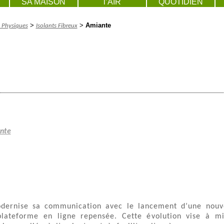
SA MAISON
l’AIR
QUOTIDIEN
>
>
Amiante
 Physiques
Isolants Fibreux
ante
dernise sa communication avec le lancement d’une nouv
 plateforme en ligne repensée. Cette évolution vise à m