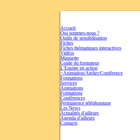
Accueil
Qui sommes-nous ?
Outils de sensibilisation
Fiches
Fiches thématiques interactives
Vidéos
Maquette
Guide du formateur
L'Equipe en action
>Animation/Atelier/Conférence
Formations
Services
Animations
Formations
Conférences
Permanence téléphonique
Les News
Actualités d'ailleurs
Agenda d'ailleurs
Contacts