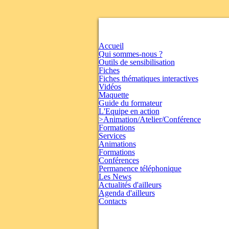
Accueil
Qui sommes-nous ?
Outils de sensibilisation
Fiches
Fiches thématiques interactives
Vidéos
Maquette
Guide du formateur
L'Equipe en action
>Animation/Atelier/Conférence
Formations
Services
Animations
Formations
Conférences
Permanence téléphonique
Les News
Actualités d'ailleurs
Agenda d'ailleurs
Contacts