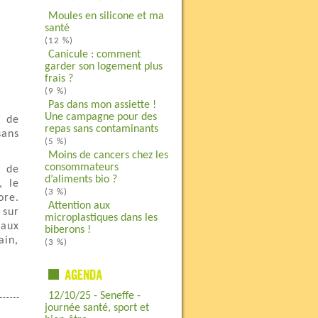
Moules en silicone et ma
santé
(12 %)
Canicule : comment
garder son logement plus
frais ?
(9 %)
Pas dans mon assiette !
Une campagne pour des
e de
repas sans contaminants
sans
(5 %)
Moins de cancers chez les
consommateurs
e de
d’aliments bio ?
, le
(3 %)
ore.
Attention aux
 sur
microplastiques dans les
 aux
biberons !
ain,
(3 %)
12/10/25 - Seneffe -
journée santé, sport et